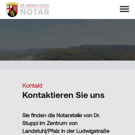
Startseite
Notariat +
Übersicht
Kompetenzen
Formulare
Übersicht
Vita
Kontakt
Kontaktieren Sie uns
Information in english
Immobilien
Kontakt
Sie finden die Notarstelle von Dr.
Vererben & Schenken
Impressum
Stuppi im Zentrum von
Landstuhl/Pfalz in der Ludwigstraße