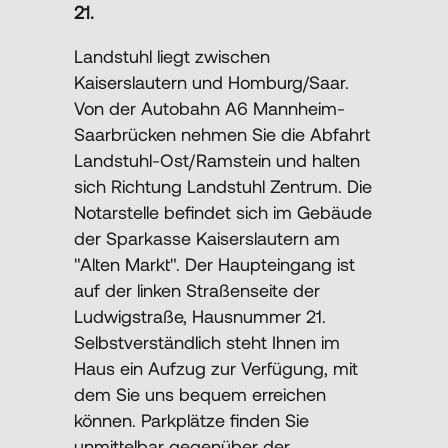
Ehe und Partnerschaft
Datenschutz
21.
Landstuhl liegt zwischen
Unternehmen
Kaiserslautern und Homburg/Saar.
Von der Autobahn A6 Mannheim-
Vorsorge
Saarbrücken nehmen Sie die Abfahrt
Landstuhl-Ost/Ramstein und halten
sich Richtung Landstuhl Zentrum. Die
Notarstelle befindet sich im Gebäude
der Sparkasse Kaiserslautern am
"Alten Markt". Der Haupteingang ist
auf der linken Straßenseite der
Ludwigstraße, Hausnummer 21.
Selbstverständlich steht Ihnen im
Haus ein Aufzug zur Verfügung, mit
dem Sie uns bequem erreichen
können. Parkplätze finden Sie
unmittelbar gegenüber der